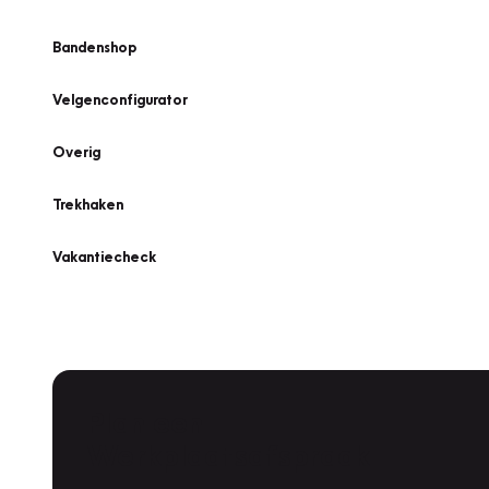
Bandenshop
Velgenconfigurator
Overig
Trekhaken
Vakantiecheck
Plan een
Werkplaatsafspraak