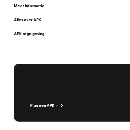
Meer informatie
Alles over APK
APK regelgeving
APK Keuring bij Vakgarage!
Is het weer tijd voor de jaarlijkse APK? Ga snel naar V
Plan een APK in