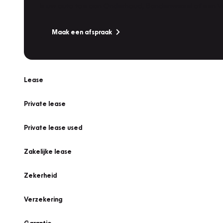
Is uw auto toe aan Onderhoud, Bandenwissel of een Va
Maak een afspraak
Lease
Private lease
Private lease used
Zakelijke lease
Zekerheid
Verzekering