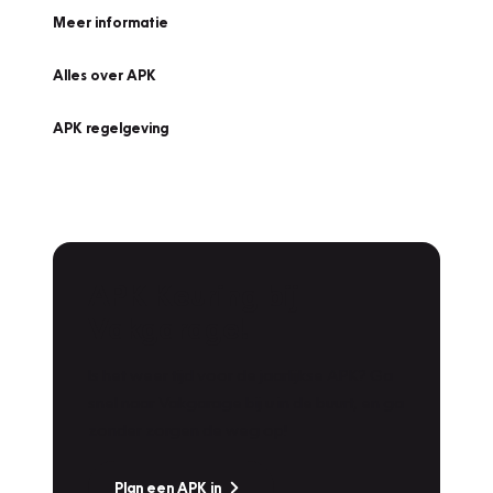
Meer informatie
Alles over APK
APK regelgeving
APK Keuring bij
Vakgarage!
Is het weer tijd voor de jaarlijkse APK? Ga
snel naar Vakgarage bij u in de buurt, en ga
zonder zorgen de weg op!
Plan een APK in