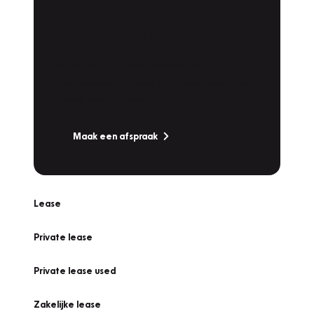
Plan een
Werkplaatsafspraak
Is uw auto toe aan Onderhoud,
Bandenwissel of een Vakantiecheck? Plan
online een afspraak!
Maak een afspraak
Lease
Private lease
Private lease used
Zakelijke lease