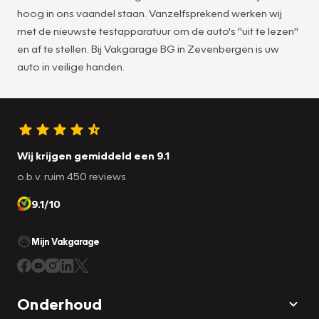
hoog in ons vaandel staan. Vanzelfsprekend werken wij
met de nieuwste testapparatuur om de auto's "uit te lezen"
en af te stellen. Bij Vakgarage BG in Zevenbergen is uw
auto in veilige handen.
Wij krijgen gemiddeld een 9.1
o.b.v. ruim 450 reviews
9.1/10
Mijn Vakgarage
Onderhoud