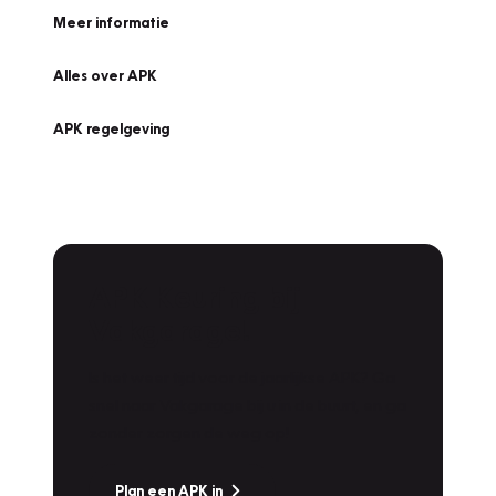
Meer informatie
Alles over APK
APK regelgeving
APK Keuring bij
Vakgarage!
Is het weer tijd voor de jaarlijkse APK? Ga
snel naar Vakgarage bij u in de buurt, en ga
zonder zorgen de weg op!
Plan een APK in