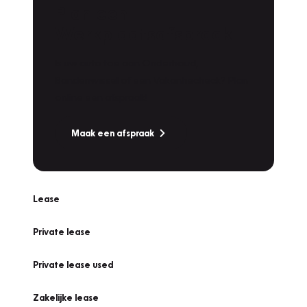
Plan een
Werkplaatsafspraak
Is uw auto toe aan Onderhoud,
Bandenwissel of een Vakantiecheck? Plan
online een afspraak!
Maak een afspraak
Lease
Private lease
Private lease used
Zakelijke lease