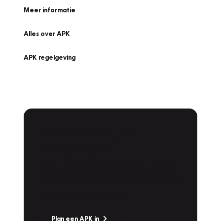
Meer informatie
Alles over APK
APK regelgeving
APK Keuring bij
Vakgarage!
Is het weer tijd voor de jaarlijkse APK? Ga
snel naar Vakgarage bij u in de buurt, en ga
zonder zorgen de weg op!
Plan een APK in