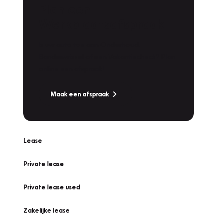
Plan een
Werkplaatsafspraak
Is uw auto toe aan Onderhoud,
Bandenwissel of een Vakantiecheck? Plan
online een afspraak!
Maak een afspraak
Lease
Private lease
Private lease used
Zakelijke lease