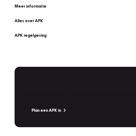
Meer informatie
Alles over APK
APK regelgeving
APK Keuring bij Vakgarage!
Is het weer tijd voor de jaarlijkse APK? Ga snel naar V
Plan een APK in