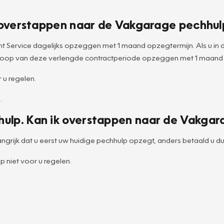
ik overstappen naar de Vakgarage pechhul
 Service dagelijks opzeggen met 1 maand opzegtermijn. Als u in
 afloop van deze verlengde contractperiode opzeggen met 1 maand
 u regelen.
.
hulp. Kan ik overstappen naar de Vakgar
ngrijk dat u eerst uw huidige pechhulp opzegt, anders betaald u du
 niet voor u regelen.