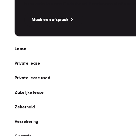
Is uw auto toe aan Onderhoud, Bandenwissel of een Va
Maak een afspraak
Lease
Private lease
Private lease used
Zakelijke lease
Zekerheid
Verzekering