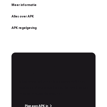
Meer informatie
Alles over APK
APK regelgeving
APK Keuring bij
Vakgarage!
Is het weer tijd voor de jaarlijkse APK? Ga
snel naar Vakgarage bij u in de buurt, en ga
zonder zorgen de weg op!
Plan een APK in