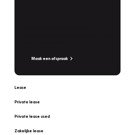
Plan een
Werkplaatsafspraak
Is uw auto toe aan Onderhoud,
Bandenwissel of een Vakantiecheck? Plan
online een afspraak!
Maak een afspraak
Lease
Private lease
Private lease used
Zakelijke lease