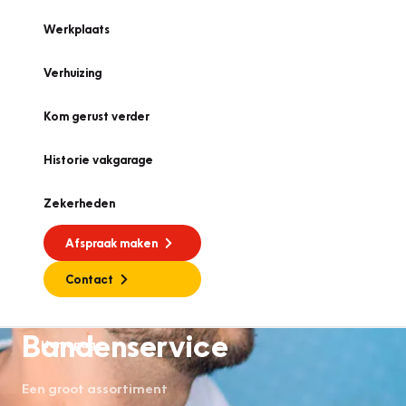
Werkplaats
Verhuizing
Kom gerust verder
Historie vakgarage
Zekerheden
Afspraak maken
Contact
Bandenservice
Homepage
Een groot assortiment