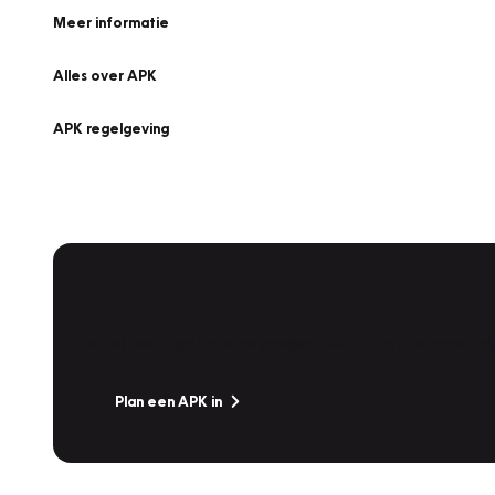
Meer informatie
Alles over APK
APK regelgeving
APK Keuring bij Vakgarage!
Is het weer tijd voor de jaarlijkse APK? Ga snel naar V
Plan een APK in