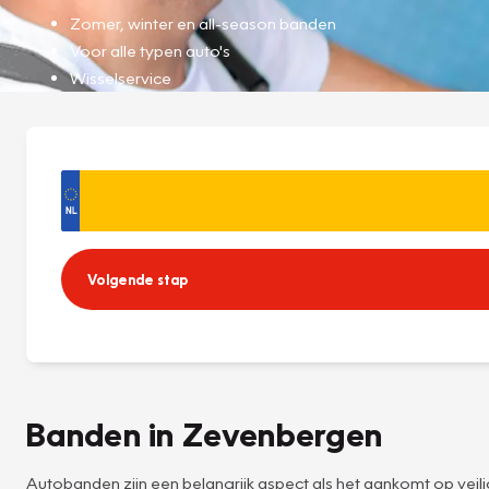
Zomer, winter en all-season banden
Voor alle typen auto's
Wisselservice
Volgende stap
Banden in Zevenbergen
Autobanden zijn een belangrijk aspect als het aankomt op veilig