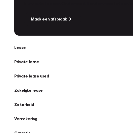
Is uw auto toe aan Onderhoud, Bandenwissel of een Va
Maak een afspraak
Lease
Private lease
Private lease used
Zakelijke lease
Zekerheid
Verzekering